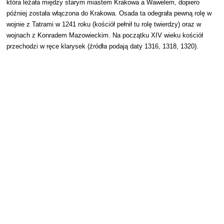
która leżała między starym miastem Krakowa a Wawelem, dopiero
później została włączona do Krakowa. Osada ta odegrała pewną rolę w
wojnie z Tatrami w 1241 roku (kościół pełnił tu rolę twierdzy) oraz w
wojnach z Konradem Mazowieckim. Na początku XIV wieku kościół
przechodzi w ręce klarysek (źródła podają daty 1316, 1318, 1320).