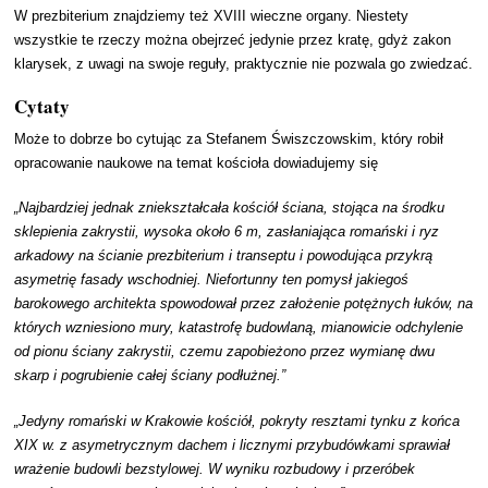
W prezbiterium znajdziemy też XVIII wieczne organy. Niestety
wszystkie te rzeczy można obejrzeć jedynie przez kratę, gdyż zakon
klarysek, z uwagi na swoje reguły, praktycznie nie pozwala go zwiedzać.
Cytaty
Może to dobrze bo cytując za Stefanem Świszczowskim, który robił
opracowanie naukowe na temat kościoła dowiadujemy się
„Najbardziej jednak zniekształcała kościół ściana, stojąca na środku
sklepienia zakrystii, wysoka około 6 m, zasłaniająca romański i ryz
arkadowy na ścianie prezbiterium i transeptu i powodująca przykrą
asymetrię fasady wschodniej. Niefortunny ten pomysł jakiegoś
barokowego architekta
spowodował przez założenie potężnych łuków, na
których wzniesiono mury, katastrofę budowlaną,
mianowicie odchylenie
od pionu ściany zakrystii, czemu zapobieżono przez wymianę dwu
skarp i pogrubienie całej ściany podłużnej.”
„Jedyny romański w Krakowie kościół, pokryty resztami tynku z końca
XIX w. z asymetrycznym dachem i licznymi przybudówkami sprawiał
wrażenie budowli bezstylowej. W wyniku rozbudowy i przeróbek