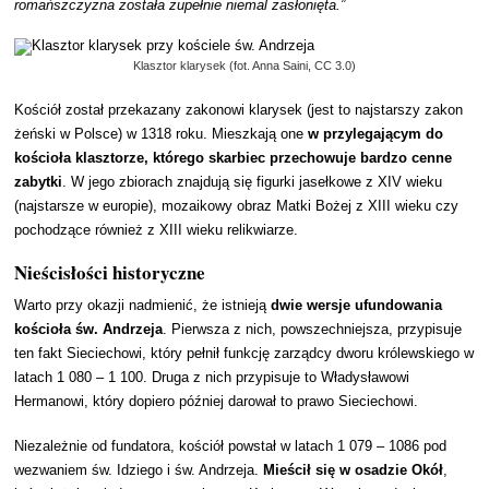
romańszczyzna została zupełnie niemal zasłonięta.”
Klasztor klarysek (fot. Anna Saini, CC 3.0)
Kościół został przekazany zakonowi klarysek (jest to najstarszy zakon
żeński w Polsce) w 1318 roku. Mieszkają one
w przylegającym do
kościoła klasztorze, którego skarbiec przechowuje bardzo cenne
zabytki
. W jego zbiorach znajdują się figurki jasełkowe z XIV wieku
(najstarsze w europie), mozaikowy obraz Matki Bożej z XIII wieku czy
pochodzące również z XIII wieku relikwiarze.
Nieścisłości historyczne
Warto przy okazji nadmienić, że istnieją
dwie wersje ufundowania
kościoła św. Andrzeja
. Pierwsza z nich, powszechniejsza, przypisuje
ten fakt Sieciechowi, który pełnił funkcję zarządcy dworu królewskiego w
latach 1 080 – 1 100. Druga z nich przypisuje to Władysławowi
Hermanowi, który dopiero później darował to prawo Sieciechowi.
Niezależnie od fundatora, kościół powstał w latach 1 079 – 1086 pod
wezwaniem św. Idziego i św. Andrzeja.
Mieścił się w osadzie Okół
,