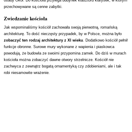
osady Okół. Do kościoła przylega budynek klasztoru klarysek, w którym
przechowywane są cenne zabytki.
Zwiedzanie kościoła
Jak wspominaliśmy kościół zachowała swoją pierwotną, romańską
architekturę. To dość nieczęsty przypadek, by w Polsce, można było
zobaczyć ten rodzaj architektury z XI wieku
. Dodatkowo kościół pełnił
funkcje obronne. Surowe mury wykonane z wapienia i piaskowca
powodują, że budowla ze swoimi przypomina zamek. Do dziś w murach
kościoła można zobaczyć dawne otwory strzelnicze. Kościół nie
zachwyca z zewnątrz bogatą ornamentyką czy zdobieniami, ale i tak
robi niesamowite wrażenie.